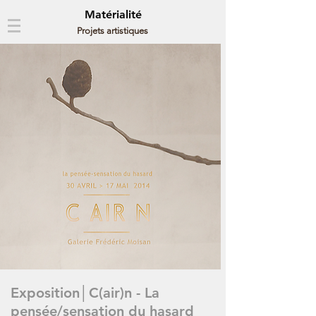
Matérialité
Projets artistiques
Exposition│C(air)n - La
pensée/sensation du hasard