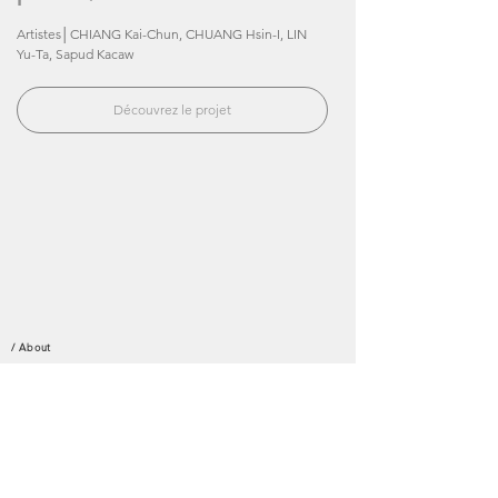
Artistes│CHIANG Kai-Chun, CHUANG Hsin-I, LIN
Yu-Ta, Sapud Kacaw
Découvrez le projet
___
Mai 2014
Galerie Frédéric Moisan , 72 Rue Mazarine 75006
Paris
/ About
Face aux débats contemporains sur la "matérialité", les
artistes CHUANG Hsin-I et LIN Yu-Ta envisagent leur
pratique artistique, comme point d'ancrage dans les
chemins de la pensée. Dans cette recherche-création, ils
tentent d’élucider l’intégralité d’une matérialité , en vue
d’entrevoir la possibilité palpable d’un état affectif dans le
cadre de différentes expériences, comme un vecteur de la
réalisation artistique.