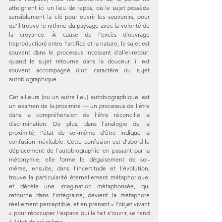
atteignent ici un lieu de repos, où le sujet possède 
sensiblement la clé pour ouvrir les souvenirs, pour 
qu'il trouve le rythme du paysage avec la volonté de 
la croyance. À cause de l'excès d'ouvrage 
(reproduction) entre l'artifice et la nature, le sujet est 
souvent dans le processus incessant d'aller-retour: 
quand le sujet retourne dans la douceur, il est 
souvent accompagné d'un caractère du sujet 
autobiographique.
Cet ailleurs (ou un autre lieu) autobiographique, est 
un examen de la proximité — un processus de l'être 
dans la compréhension de l'être réconcilie la 
discrimination. De plus, dans l'analogie de la 
proximité, l'état de soi-même d'être indique la 
confusion inévitable. Cette confusion est d'abord le 
déplacement de l'autobiographie en passant par la 
métonymie, elle forme le déguisement de soi-
même, ensuite, dans l'incertitude et l'évolution, 
trouve la particularité éternellement métaphorique, 
et décèle une imagination métaphorisée, qui 
retourne dans l'intégralité, devient la métaphore 
réellement perceptible, et en prenant « l'objet vivant 
» pour réoccuper l'espace qui la fait s'ouvrir, se rend 
à l'état de soi-même.