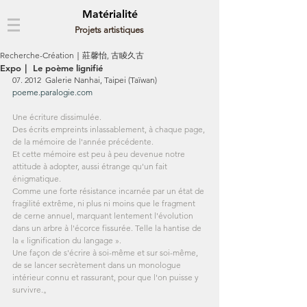
Matérialité
Projets artistiques
Recherche-Création｜莊馨怡, 古睖久古
Expo｜ Le poème lignifié
07. 2012  
Galerie Nanhai, Taipei (Taïwan)
poeme.paralogie.com
Une écriture dissimulée.
Des écrits empreints inlassablement, à chaque page, 
de la mémoire de l'année précédente.
Et cette mémoire est peu à peu devenue notre 
attitude à adopter, aussi étrange qu'un fait 
énigmatique.
Comme une forte résistance incarnée par un état de 
fragilité extrême, ni plus ni moins que le fragment 
de cerne annuel, marquant lentement l'évolution
dans un arbre à l'écorce fissurée. Telle la hantise de 
la « lignification du langage ».
Une façon de s'écrire à soi-même et sur soi-même, 
de se lancer secrètement dans un monologue 
intérieur connu et rassurant, pour que l'on puisse y 
survivre.。