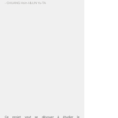
- CHUANG Hsin-I＆LIN Yu-TA
Ce projet veut se dévouer à étudier le 