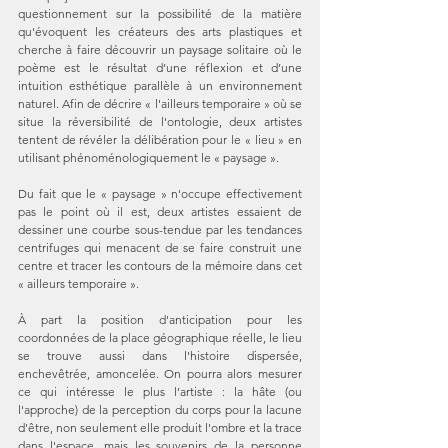
questionnement sur la possibilité de la matière 
qu'évoquent les créateurs des arts plastiques et 
cherche à faire découvrir un paysage solitaire où le 
poème est le résultat d’une réflexion et d’une 
intuition esthétique parallèle à un environnement 
naturel. Afin de décrire « l'ailleurs temporaire » où se 
situe la réversibilité de l'ontologie, deux artistes 
tentent de révéler la délibération pour le « lieu » en 
utilisant phénoménologiquement le « paysage ».
Du fait que le « paysage » n'occupe effectivement 
pas le point où il est, deux artistes essaient de 
dessiner une courbe sous-tendue par les tendances 
centrifuges qui menacent de se faire construit une 
centre et tracer les contours de la mémoire dans cet 
« ailleurs temporaire ».
À part la position d'anticipation pour les 
coordonnées de la place géographique réelle, le lieu 
se trouve aussi dans l'histoire dispersée, 
enchevêtrée, amoncelée. On pourra alors mesurer 
ce qui intéresse le plus l’artiste : la hâte (ou 
l'approche) de la perception du corps pour la lacune 
d'être, non seulement elle produit l'ombre et la trace 
dans l'espace, mais les souvenirs de la personne 