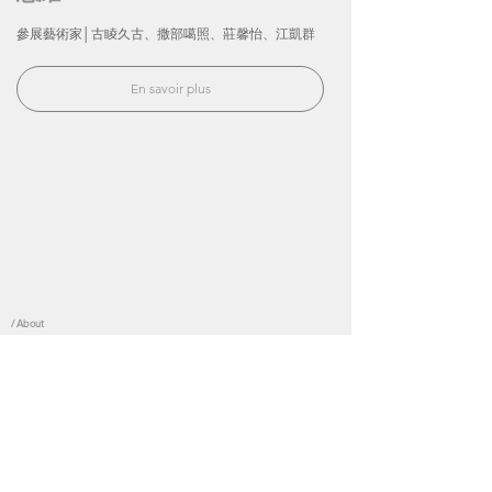
參展藝術家│古睖久古、撒部噶照、莊馨怡、江凱群
En savoir plus
___
05. 2014
Frédéric Moisan畫廊(巴黎聖傑曼區. 法國), 72 Rue
Mazarine 75006 Paris
/ About
Face aux débats contemporains sur la "matérialité", les artistes
CHUANG Hsin-I et LIN Yu-Ta envisagent leur pratique artistique,
comme point d'ancrage dans les chemins de la pensée. Dans
cette recherche-création, ils tentent d’élucider l’intégralité d’une
matérialité , en vue d’entrevoir la possibilité palpable d’un état
affectif dans le cadre de différentes expériences, comme un
vecteur de la réalisation artistique.
面對當代思潮中關於「物質性」討論，藝術家莊馨怡, 古睖久古
(林友達) 透過創作實踐作為思維路徑上所展開的錨點，持續地對