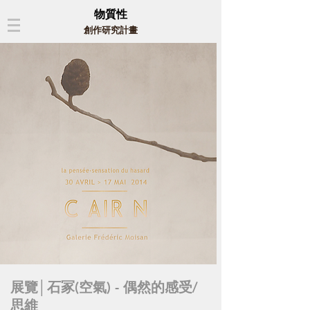
物質性
創作研究計畫
展覽│石冢(空氣) - 偶然的感受/
思維